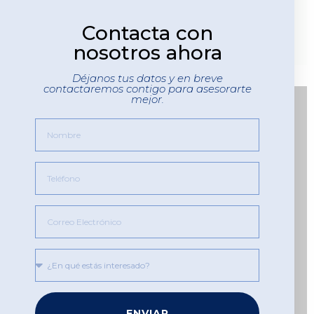
hacerlo.
Contacta con
nosotros ahora
Déjanos tus datos y en breve
contactaremos contigo para asesorarte
mejor.
ENVIAR